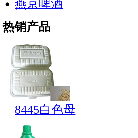
燕京啤酒
热销产品
8445白色母