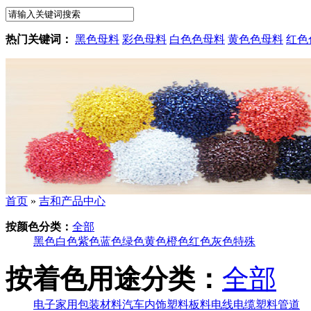
热门关键词：
黑色母料
彩色母料
白色色母料
黄色色母料
红色
首页
»
吉和产品中心
按颜色分类：
全部
黑色
白色
紫色
蓝色
绿色
黄色
橙色
红色
灰色
特殊
按着色用途分类：
全部
电子家用
包装材料
汽车内饰
塑料板料
电线电缆
塑料管道