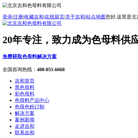
登录
|
注册
|
收藏吉和
|
在线留言
|
关于吉和
|
站点地图
您好,这里是北
20年专注，致力成为色母料供
免费获取色母料解决方案
全国咨询热线
：
400-055-6668
吉和首页
黑色母料
彩色母料
色母料产品中心
色母色粉订制
解决方案
案例新闻
走进吉和
联系吉和