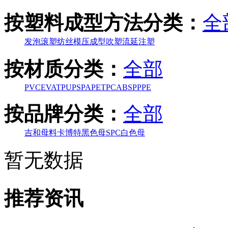
按塑料成型方法分类：
全
发泡
滚塑
纺丝
模压成型
吹塑
流延
注塑
按材质分类：
全部
PVC
EVA
TPU
PS
PA
PET
PC
ABS
PP
PE
按品牌分类：
全部
吉和母料
卡博特黑色母
SPC白色母
暂无数据
推荐资讯